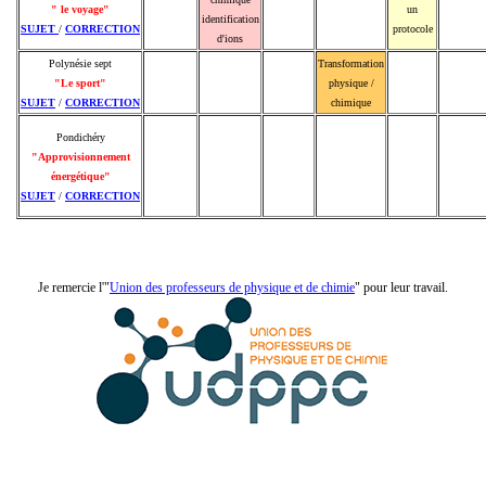
" le voyage"
un
identification
SUJET
/
CORRECTION
protocole
d'ions
Polynésie sept
Transformation
"Le sport"
physique /
SUJET
/
CORRECTION
chimique
Pondichéry
"Approvisionnement
énergétique"
SUJET
/
CORRECTION
Je remercie l'"
Union des professeurs de physique et de chimie
" pour leur travail.