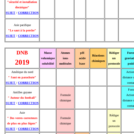
"sécurité et installation
électrique"
SUJET
/
CORRECTION
Asie pacifique
"Le saut à la perche"
SUJET
/
CORRECTION
DNB
Masse
Atomes
pH
Rédiger
Force
Réactions
volumique
ions
acide
un
graviat
2019
chimiques
solubilité
molécules
base
protocole
poid
Amérique du nord
Action
" Saut en parachute"
distance 
SUJET
/
CORRECTION
conta
Forc
Antilles guyane
Formule
Action
" Autour du football"
chimique
distance 
SUJET
/
CORRECTION
conta
Asie
Rédiger
" Des verres correcteurs
Formule
un
de plus en plus légers"
chimique
protocole
SUJET
/
CORRECTION