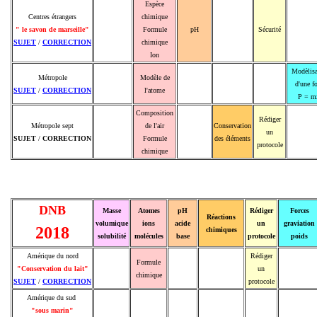
Espèce
Centres étrangers
chimique
" le savon de marseille"
Formule
pH
Sécurité
SUJET
/
CORRECTION
chimique
Ion
Modèlisa
Métropole
Modèle de
d'une f
SUJET
/
CORRECTION
l'atome
P = m
Composition
Rédiger
Métropole sept
de l'air
Conservation
un
SUJET
/
CORRECTION
Formule
des éléments
protocole
chimique
DNB
Masse
Atomes
pH
Rédiger
Forces
Réactions
volumique
ions
acide
un
graviation
2018
chimiques
solubilité
molécules
base
protocole
poids
Amérique du nord
Rédiger
Formule
"Conservation du lait"
un
chimique
SUJET
/
CORRECTION
protocole
Amérique du sud
"sous marin"