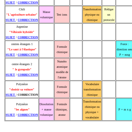
SUJET
/
CORRECTION
Chili
Transformation
Rédiger
Masse
"L'agriculture urbaine"
Test ions
physique ou
un
volumique
SUJET
/
CORRECTION
chimique
protocole
Argentine
"Véhicule hybride"
SUJET
/
CORRECTION
centres étrangers 1
Force :
Formule
"Le saut à l'élastique"
direction sen
chimique
SUJET
/
CORRECTION
P = mxg
Numéro
centre étrangers 2
atomique
" le gyropode"
modèle de
SUJET
/
CORRECTION
l'atome
Polynésie
Vocabulaire
Formule
"choisir sa voiture"
transformation
chimique
SUJET
/
CORRECTION
chimique
Transformation
Polynésie
Dissolution
Formule
chimique ou
"les algues"
+ masse
chimique,
P = m x g
physique +
SUJET
/
CORRECTION
volumique
atome
vocabulaire