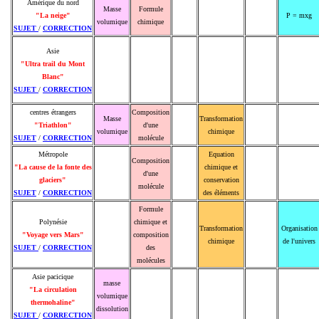
Amérique du nord
Masse
Formule
"La neige"
P = mxg
volumique
chimique
SUJET
/
CORRECTION
Asie
"Ultra trail du Mont
Blanc"
SUJET
/
CORRECTION
centres étrangers
Composition
Masse
Transformation
"Triathlon"
d'une
volumique
chimique
SUJET
/
CORRECTION
molécule
Métropole
Equation
Composition
"La cause de la fonte des
chimique et
d'une
glaciers"
conservation
molécule
SUJET
/
CORRECTION
des éléments
Formule
Polynésie
chimique et
Transformation
Organisation
"Voyage vers Mars"
composition
chimique
de l'univers
SUJET
/
CORRECTION
des
molécules
Asie pacicique
masse
"La circulation
volumique
thermohaline"
dissolution
SUJET
/
CORRECTION