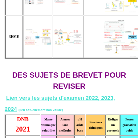
3EME
DES SUJETS DE BREVET POUR
REVISER
Lien vers les sujets d'examen 2022, 2023,
2024
(lien actuellement non valide)
DNB
Masse
Atomes
pH
Rédiger
Forces
Réactions
volumique
ions
acide
un
graviation
2021
chimiques
solubilité
molécules
base
protocole
poids