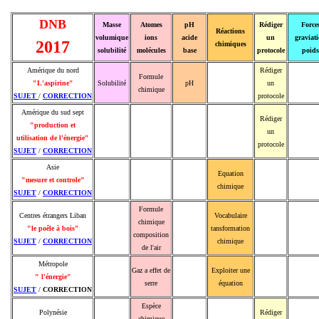
DNB
Masse
Atomes
pH
Rédiger
Force
Réactions
volumique
ions
acide
un
graviat
2017
chimiques
solubilité
molécules
base
protocole
poids
Amérique du nord
Rédiger
Formule
"L'aspirine"
Solubilité
pH
un
chimique
SUJET
/
CORRECTION
protocole
Amérique du sud sept
Rédiger
"production et
un
utilisation de l'énergie"
protocole
SUJET
/
CORRECTION
Asie
Equation
"mesure et controle"
chimique
SUJET
/
CORRECTION
Formule
Centres étrangers Liban
Vocabulaire
chimique
"le poêle à bois"
tansformation
composition
SUJET
/
CORRECTION
chimique
de l'air
Métropole
Gaz a effet de
Exploiter une
" l'énergie"
serre
équation
SUJET
/
CORRECTION
Espèce
Polynésie
Rédiger
chimique