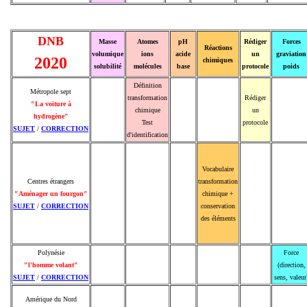
DNB
Masse
Atomes
pH
Rédiger
Forces
Réactions
volumique
ions
acide
un
graviation
2020
chimiques
solubilité
molécules
base
protocole
poids
Définition
Métropole sept
transformation
Rédiger
"La voiture à
chimique
un
hydrogène"
Test
protocole
SUJET
/
CORRECTION
d'identification
Vocabulaire
Centres étrangers
transformation
"Aménager un fourgon"
chimique +
SUJET
/
CORRECTION
conservation
des éléments
Polynésie
Force
"l'homme volant"
(direction,
SUJET
/
CORRECTION
sens, valeur
Amérique du Nord