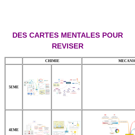
DES CARTES MENTALES POUR
REVISER
CHIMIE
MECANI
5EME
4EME