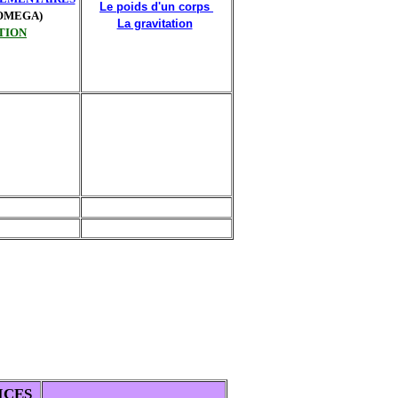
Le poids d'un corps
ROMEGA)
La gravitation
TION
ICES