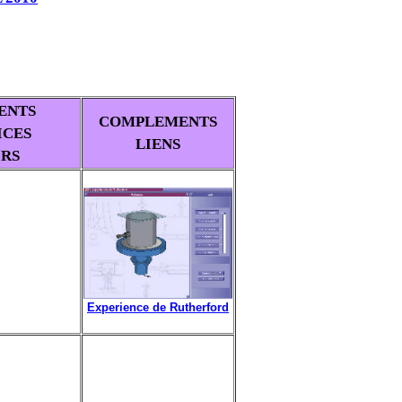
S
ENTS
COMPLEMENTS
ICES
LIENS
IRS
E
xperience de Rutherford