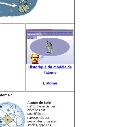
Historique du modèle de
l'atome
L'atome
atome :