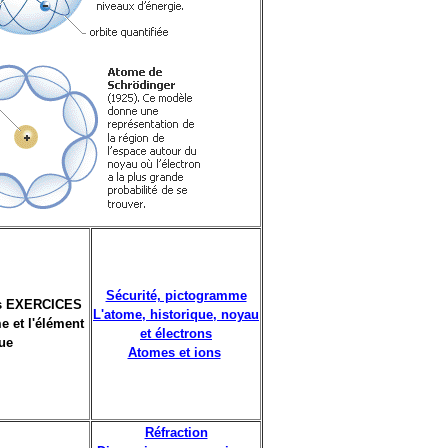
Sécurité, pictogramme
s EXERCICES
L'atome, historique, noyau
me et l'élément
et électrons
que
Atomes et ions
Réfraction