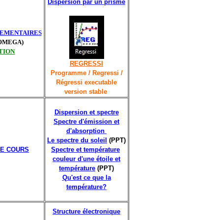
Dispersion par un prisme
LEMENTAIRES
ROMEGA)
TION
REGRESSI
Programme / Regressi /
Régressi executable
version stable
Dispersion et spectre
Spectre d'émission et
d'absorption
Le spectre du soleil
(PPT)
E COURS
Spectre et température
couleur d'une étoile et
température
(PPT)
Qu'est ce que la
température?
Structure électronique