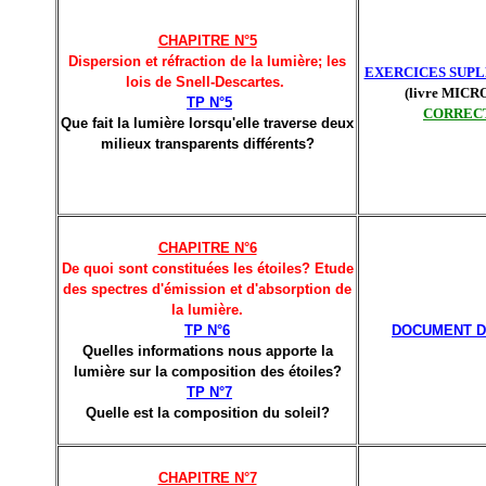
CHAPITRE N°5
Dispersion et réfraction de la lumière; les
EXERCICES SUP
lois de Snell-Descartes.
(livre MIC
TP N°5
CORREC
Que fait la lumière lorsqu'elle traverse deux
milieux transparents différents?
CHAPITRE N°6
De quoi sont constituées les étoiles? Etude
des spectres d'émission et d'absorption de
la lumière.
TP N°6
DOCUMENT D
Quelles informations nous apporte la
lumière sur la composition des étoiles?
TP N°7
Quelle est la composition du soleil?
CHAPITRE N°7