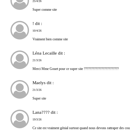
25/4/26
Super comme site
!
dit :
10/4/26
Vraiment bien comme site
Léna Lecaille
dit :
21/3/26
Merci Mme Gouet pour ce super site ????????????????????????
Maelys
dit :
21/3/26
Super site
Lana????
dit :
19/3/26
Ce site est vraiment génial surtout quand nous devons rattraper des co